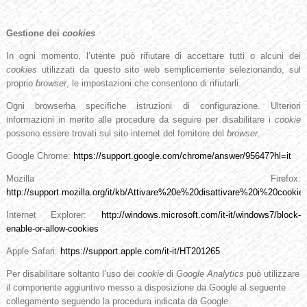
Gestione dei
cookies
In ogni momento, l’utente può rifiutare di accettare tutti o alcuni dei
cookies
utilizzati da questo sito web semplicemente selezionando, sul
proprio
browser
, le impostazioni che consentono di rifiutarli.
Ogni browserha specifiche istruzioni di configurazione. Ulteriori
informazioni in merito alle procedure da seguire per disabilitare i
cookie
possono essere trovati sul sito internet del fornitore del
browser.
Google Chrome:
https://support.google.com/chrome/answer/95647?hl=it
Mozilla Firefox:
http://support.mozilla.org/it/kb/Attivare%20e%20disattivare%20i%20cookie
Internet Explorer:
http://windows.microsoft.com/it-it/windows7/block-
enable-or-allow-cookies
Apple Safari:
https://support.apple.com/it-it/HT201265
Per disabilitare soltanto l’uso dei
cookie
di
Google Analytics
può utilizzare
il componente aggiuntivo messo a disposizione da Google al seguente
collegamento seguendo la procedura
indicata da Google