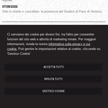
digitale
07/08/2026
Volo in ritardo o cancellato: la pronuncia del Giudice di Pace di Venezia
STUDIO LEGALE CASABURO
Via Gallo Pecca, 20 -
Rivarolo Canavese
Avv. Fabio Casaburo
10086
,
TO
Ci serviamo dei cookie per diversi fini, tra l'altro per consentire
Tel.
0124.27228 - Cell. 3280999150 -
Fax
0124.424282
funzioni del sito web e attività di marketing mirate. Per maggiori
© 2026 Copyright Studio Legale Casaburo. Tutti i diritti riservati | P.IVA
informazioni, riveda la nostra
informativa sulla privacy e sui
11594430016 |
Gestisci Cookie
-
Sitemap
-
Privacy
-
Cookie Policy
-
Credits
cookie.
Può gestire le impostazioni relative ai cookie, cliccando su
'Gestisci Cookie'
ACCETTA TUTTI
RIFIUTA TUTTI
GESTISCI COOKIE