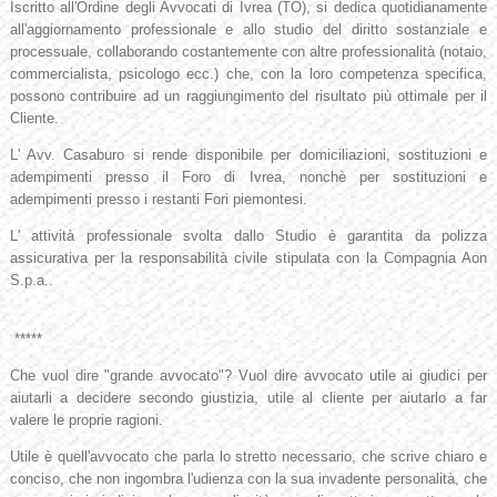
Iscritto all'Ordine degli Avvocati di Ivrea (TO), si dedica
quotidianamente
all'aggiornamento professionale e allo studio del diritto sostanziale e
processuale, collaborando costantemente con altre professionalità (notaio,
commercialista, psicologo ecc.) che, con la loro competenza specifica,
possono contribuire ad un raggiungimento del risultato più ottimale per il
Cliente.
L' Avv. Casaburo si rende disponibile per domiciliazioni, sostituzioni e
adempimenti presso il Foro di Ivrea, nonchè per sostituzioni e
adempimenti presso i restanti Fori piemontesi.
L' attività professionale svolta dallo Studio è garantita da polizza
assicurativa per la responsabilità civile stipulata con la Compagnia Aon
S.p.a..
*****
Che vuol dire "grande avvocato"? Vuol dire avvocato utile ai giudici per
aiutarli a decidere secondo giustizia, utile al cliente per aiutarlo a far
valere le proprie ragioni.
Utile è quell'avvocato che parla lo stretto necessario, che scrive chiaro e
conciso, che non ingombra l'udienza con la sua invadente personalità, che