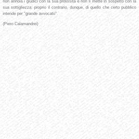
non annoia i giudici con la sua prolissità e non li mette in sospetto con la
sua sottigliezza: proprio il contrario, dunque, di quello che certo pubblico
intende per "grande avvocato".
(Piero Calamandrei)