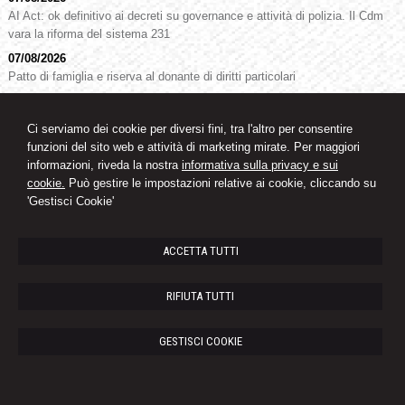
AI Act: ok definitivo ai decreti su governance e attività di polizia. Il Cdm
vara la riforma del sistema 231
07/08/2026
Patto di famiglia e riserva al donante di diritti particolari
Ci serviamo dei cookie per diversi fini, tra l'altro per consentire
STUDIO LEGALE CASABURO
Via Gallo Pecca, 20 -
Rivarolo Canavese
funzioni del sito web e attività di marketing mirate. Per maggiori
Avv. Fabio Casaburo
10086
,
TO
informazioni, riveda la nostra
informativa sulla privacy e sui
Tel.
0124.27228 - Cell. 3280999150 -
Fax
0124.424282
cookie.
Può gestire le impostazioni relative ai cookie, cliccando su
© 2026 Copyright Studio Legale Casaburo. Tutti i diritti riservati | P.IVA
'Gestisci Cookie'
11594430016 |
Gestisci Cookie
-
Sitemap
-
Privacy
-
Cookie Policy
-
Credits
ACCETTA TUTTI
RIFIUTA TUTTI
GESTISCI COOKIE