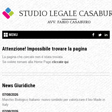
STUDIO LEGALE CASABU
AVV. FABIO CASABURO
MENU
Attenzione! Impossibile trovare la pagina
La pagina che cercate non è stata trovata.
Se volete tornare alla Home Page
cliccate qui
News Giuridiche
07/08/2026
Marchio Biologico Italiano: nuovo simbolo per valorizzare il bio Made in
Italy
07/08/2026